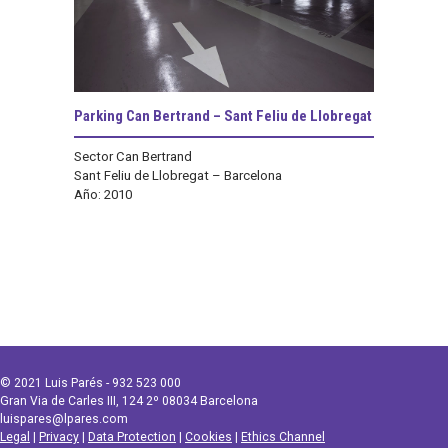
Parking Can Bertrand – Sant Feliu de Llobregat
Sector Can Bertrand
Sant Feliu de Llobregat – Barcelona
Año: 2010
© 2021 Luis Parés - 932 523 000
Gran Via de Carles III, 124 2º 08034 Barcelona
luispares@lpares.com
Legal
|
Privacy
|
Data Protection
|
Cookies
|
Ethics Channel