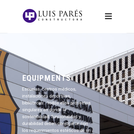
EQUIPMENTS
Escuelas, centros médicos,
instalaciones deportivas,
bibliotecas… todos ellos proyectos
singulares en donde la
sostenibilidad, funcionalidad y
durabilidad deben conjugarse con
los requerimientos estéticos de un