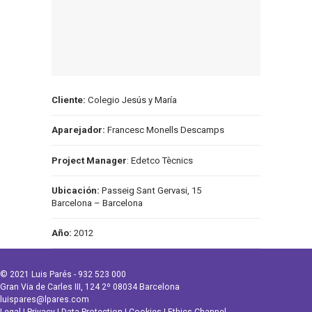
Cliente:
Colegio Jesús y María
Aparejador:
Francesc Monells Descamps
Project Manager
: Edetco Tècnics
Ubicación:
Passeig Sant Gervasi, 15
Barcelona – Barcelona
Año:
2012
© 2021 Luis Parés - 932 523 000
Gran Via de Carles III, 124 2º 08034 Barcelona
luispares@lpares.com