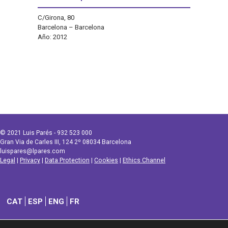
C/Girona, 80
Barcelona – Barcelona
Año: 2012
© 2021 Luis Parés - 932 523 000
Gran Via de Carles III, 124 2º 08034 Barcelona
luispares@lpares.com
Legal
|
Privacy
|
Data Protection
|
Cookies
|
Ethics Channel
CAT
ESP
ENG
FR