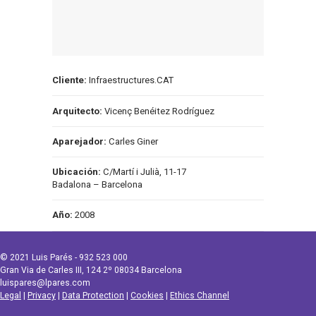
Cliente:
Infraestructures.CAT
Arquitecto:
Vicenç Benéitez Rodríguez
Aparejador:
Carles Giner
Ubicación:
C/Martí i Julià, 11-17
Badalona – Barcelona
Año:
2008
© 2021 Luis Parés - 932 523 000
Gran Via de Carles III, 124 2º 08034 Barcelona
luispares@lpares.com
Legal
|
Privacy
|
Data Protection
|
Cookies
|
Ethics Channel