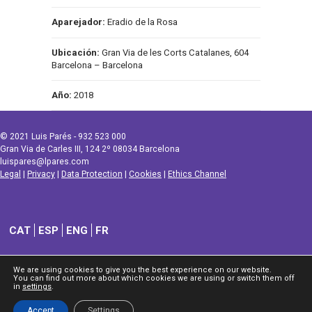
Aparejador:
Eradio de la Rosa
Ubicación:
Gran Via de les Corts Catalanes, 604
Barcelona – Barcelona
Año:
2018
© 2021 Luis Parés - 932 523 000
Gran Via de Carles III, 124 2º 08034 Barcelona
luispares@lpares.com
Legal
|
Privacy
|
Data Protection
|
Cookies
|
Ethics Channel
CAT
ESP
ENG
FR
We are using cookies to give you the best experience on our website.
You can find out more about which cookies we are using or switch them off
in
settings
.
Accept
Settings