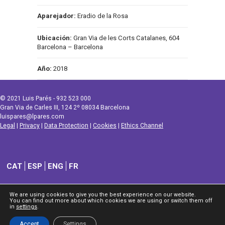
Aparejador:
Eradio de la Rosa
Ubicación:
Gran Via de les Corts Catalanes, 604
Barcelona – Barcelona
Año:
2018
© 2021 Luis Parés - 932 523 000
Gran Via de Carles III, 124 2º 08034 Barcelona
luispares@lpares.com
Legal
|
Privacy
|
Data Protection
|
Cookies
|
Ethics Channel
CAT
ESP
ENG
FR
We are using cookies to give you the best experience on our website.
You can find out more about which cookies we are using or switch them off
in
settings
.
Accept
Settings