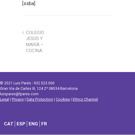
[ssba]
COLEGIO
JESÚS Y
MARÍA –
COCINA
© 2021 Luis Parés - 932 523 000
Gran Via de Carles III, 124 2º 08034 Barcelona
luispares@lpares.com
Legal
|
Privacy
|
Data Protection
|
Cookies
|
Ethics Channel
CAT
ESP
ENG
FR