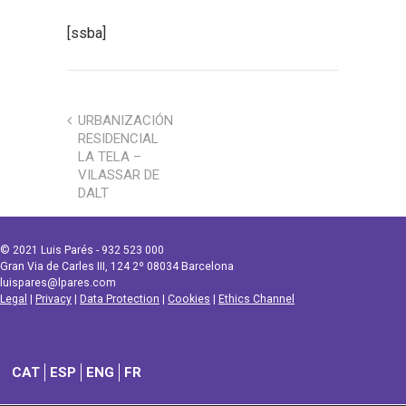
[ssba]
URBANIZACIÓN
RESIDENCIAL
LA TELA –
VILASSAR DE
DALT
© 2021 Luis Parés - 932 523 000
Gran Via de Carles III, 124 2º 08034 Barcelona
luispares@lpares.com
Legal
|
Privacy
|
Data Protection
|
Cookies
|
Ethics Channel
CAT
ESP
ENG
FR