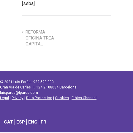
[ssba]
REFORMA
OFICINA TREA
CAPITAL
© 2021 Luis Parés - 932 523 000
Gran Via de Carles III, 124 2º 08034 Barcelona
luispares@lpares.com
Legal
|
Privacy
|
Data Protection
|
Cookies
|
Ethics Channel
CAT
ESP
ENG
FR