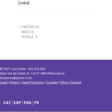
[ssba]
PASSATGE
MAS DE
RONDA, 5
© 2021 Luis Parés - 932 523 000
Gran Via de Carles III, 124 2º 08034 Barcelona
luispares@lpares.com
Legal
|
Privacy
|
Data Protection
|
Cookies
|
Ethics Channel
CAT
ESP
ENG
FR