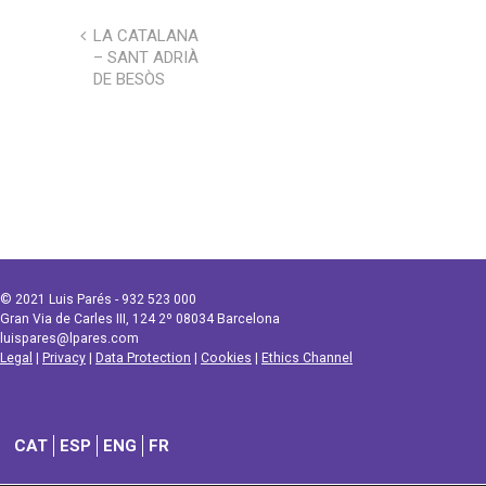
LA CATALANA
– SANT ADRIÀ
DE BESÒS
© 2021 Luis Parés - 932 523 000
Gran Via de Carles III, 124 2º 08034 Barcelona
luispares@lpares.com
Legal
|
Privacy
|
Data Protection
|
Cookies
|
Ethics Channel
CAT
ESP
ENG
FR