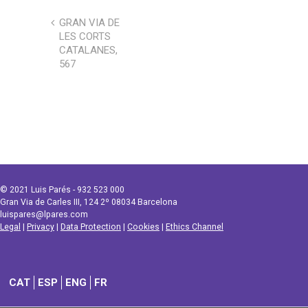
GRAN VIA DE
LES CORTS
CATALANES,
567
© 2021 Luis Parés - 932 523 000
Gran Via de Carles III, 124 2º 08034 Barcelona
luispares@lpares.com
Legal
|
Privacy
|
Data Protection
|
Cookies
|
Ethics Channel
CAT
ESP
ENG
FR