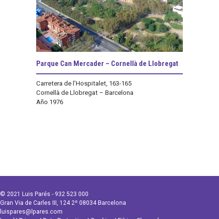
Parque Can Mercader – Cornellà de Llobregat
Carretera de l’Hospitalet, 163-165
Cornellà de Llobregat – Barcelona
Año 1976
© 2021 Luis Parés - 932 523 000
Gran Via de Carles III, 124 2º 08034 Barcelona
luispares@lpares.com