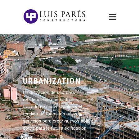
URBANIZATION
Urbanización de sectores
residenciales o industriales, con el
trazado de nuevos viales y el
tendido de todos los nuevos
servicios para crear nuevos solares
aptos para la futura edificación.