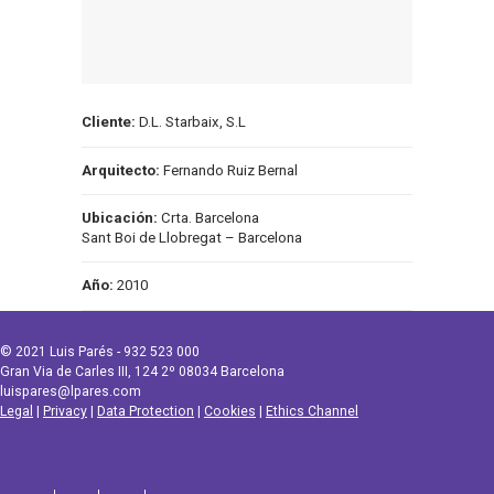
Cliente:
D.L. Starbaix, S.L
Arquitecto:
Fernando Ruiz Bernal
Ubicación:
Crta. Barcelona
Sant Boi de Llobregat – Barcelona
Año:
2010
© 2021 Luis Parés - 932 523 000
Gran Via de Carles III, 124 2º 08034 Barcelona
luispares@lpares.com
Legal
|
Privacy
|
Data Protection
|
Cookies
|
Ethics Channel