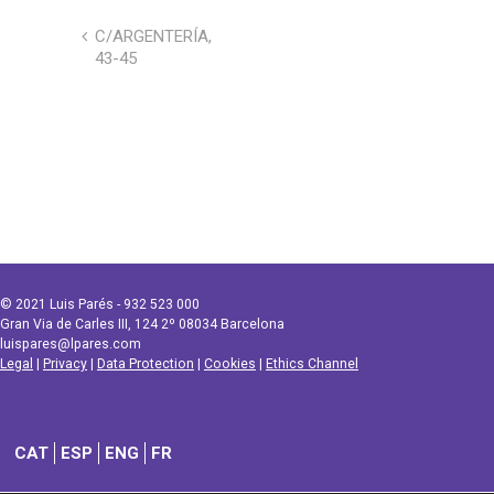
C/ARGENTERÍA,
43-45
© 2021 Luis Parés - 932 523 000
Gran Via de Carles III, 124 2º 08034 Barcelona
luispares@lpares.com
Legal
|
Privacy
|
Data Protection
|
Cookies
|
Ethics Channel
CAT
ESP
ENG
FR