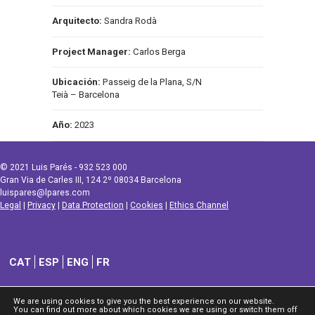
Arquitecto:
Sandra Rodà
Project Manager:
Carlos Berga
Ubicación:
Passeig de la Plana, S/N
Teià – Barcelona
Año:
2023
© 2021 Luis Parés - 932 523 000
Gran Via de Carles III, 124 2º 08034 Barcelona
luispares@lpares.com
Legal
|
Privacy
|
Data Protection
|
Cookies
|
Ethics Channel
CAT
ESP
ENG
FR
We are using cookies to give you the best experience on our website.
You can find out more about which cookies we are using or switch them off