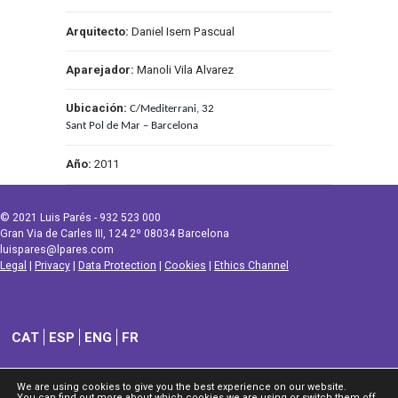
Arquitecto:
Daniel Isern Pascual
Aparejador:
Manoli Vila Alvarez
Ubicación:
C/Mediterrani, 32
Sant Pol de Mar – Barcelona
Año:
2011
© 2021 Luis Parés - 932 523 000
Gran Via de Carles III, 124 2º 08034 Barcelona
luispares@lpares.com
Legal
|
Privacy
|
Data Protection
|
Cookies
|
Ethics Channel
CAT
ESP
ENG
FR
We are using cookies to give you the best experience on our website.
You can find out more about which cookies we are using or switch them off