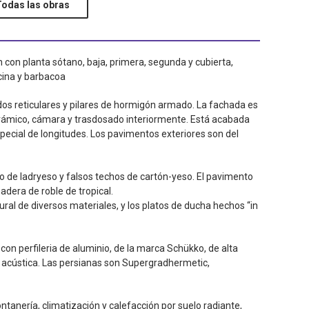
Todas las obras
 con planta sótano, baja, primera, segunda y cubierta,
cina y barbacoa
os reticulares y pilares de hormigón armado. La fachada es
cerámico, cámara y trasdosado interiormente. Está acabada
pecial de longitudes. Los pavimentos exteriores son del
do de ladryeso y falsos techos de cartón-yeso. El pavimento
dera de roble de tropical.
ral de diversos materiales, y los platos de ducha hechos “in
on perfileria de aluminio, de la marca Schükko, de alta
r y acústica. Las persianas son Supergradhermetic,
ntanería, climatización y calefacción por suelo radiante,