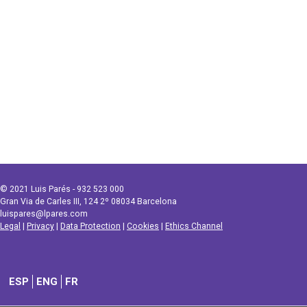
© 2021 Luis Parés - 932 523 000
Gran Via de Carles III, 124 2º 08034 Barcelona
luispares@lpares.com
Legal
|
Privacy
|
Data Protection
|
Cookies
|
Ethics Channel
ESP
ENG
FR