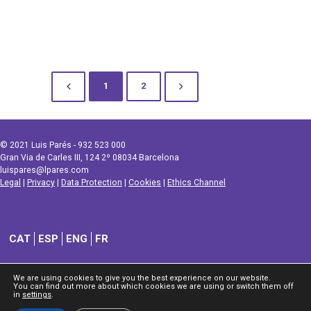
1
2
© 2021 Luis Parés - 932 523 000
Gran Via de Carles III, 124 2º 08034 Barcelona
luispares@lpares.com
Legal
|
Privacy
|
Data Protection
|
Cookies
|
Ethics Channel
CAT
ESP
ENG
FR
We are using cookies to give you the best experience on our website.
You can find out more about which cookies we are using or switch them off
in
settings
.