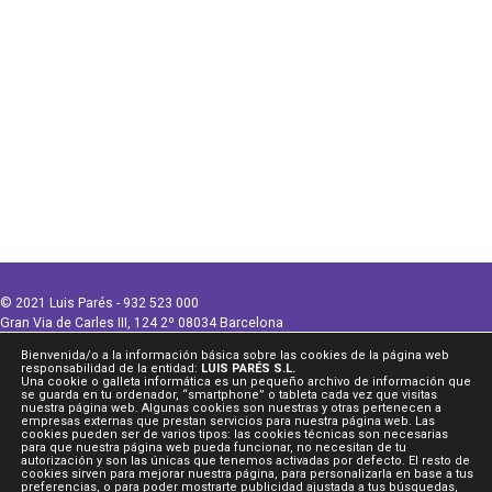
© 2021 Luis Parés - 932 523 000
Gran Via de Carles III, 124 2º 08034 Barcelona
luispares@lpares.com
Bienvenida/o a la información básica sobre las cookies de la página web
Legal
|
Privacidad
|
Protección de datos
|
Cookies
|
Canal Ético
responsabilidad de la entidad:
LUIS PARÉS S.L.
Una cookie o galleta informática es un pequeño archivo de información que
se guarda en tu ordenador, “smartphone” o tableta cada vez que visitas
nuestra página web. Algunas cookies son nuestras y otras pertenecen a
empresas externas que prestan servicios para nuestra página web. Las
cookies pueden ser de varios tipos: las cookies técnicas son necesarias
para que nuestra página web pueda funcionar, no necesitan de tu
ESP
autorización y son las únicas que tenemos activadas por defecto. El resto de
cookies sirven para mejorar nuestra página, para personalizarla en base a tus
preferencias, o para poder mostrarte publicidad ajustada a tus búsquedas,