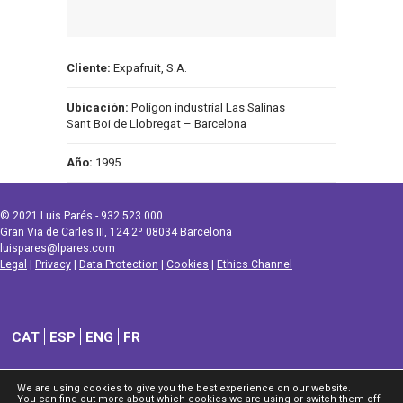
Cliente:
Expafruit, S.A.
Ubicación:
Polígon industrial Las Salinas
Sant Boi de Llobregat – Barcelona
Año:
1995
© 2021 Luis Parés - 932 523 000
Gran Via de Carles III, 124 2º 08034 Barcelona
luispares@lpares.com
Legal
|
Privacy
|
Data Protection
|
Cookies
|
Ethics Channel
CAT
ESP
ENG
FR
We are using cookies to give you the best experience on our website.
You can find out more about which cookies we are using or switch them off