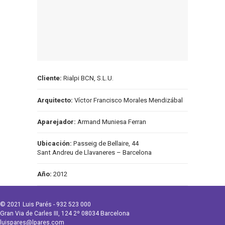
Cliente:
Rialpi BCN, S.L.U.
Arquitecto:
Víctor Francisco Morales Mendizábal
Aparejador:
Armand Muniesa Ferran
Ubicación:
Passeig de Bellaire, 44
Sant Andreu de Llavaneres – Barcelona
Año:
2012
© 2021 Luis Parés - 932 523 000
Gran Via de Carles III, 124 2º 08034 Barcelona
luispares@lpares.com